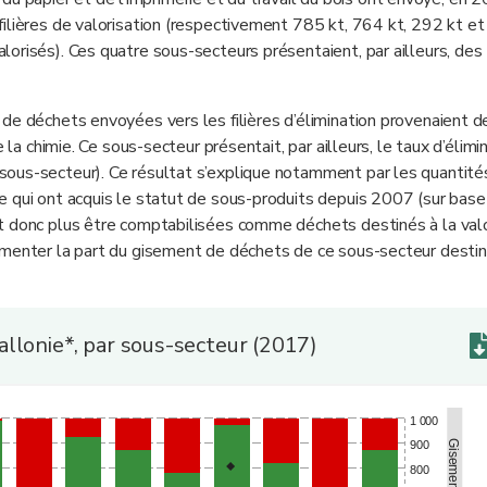
ilières de valorisation (respectivement 785 kt, 764 kt, 292 kt et
orisés). Ces quatre sous-secteurs présentaient, par ailleurs, des
de déchets envoyées vers les filières d’élimination provenaient d
 la chimie. Ce sous-secteur présentait, par ailleurs, le taux d’élimi
sous-secteur). Ce résultat s’explique notamment par les quantité
 qui ont acquis le statut de sous-produits depuis 2007 (sur base
t donc plus être comptabilisées comme déchets destinés à la valo
gmenter la part du gisement de déchets de ce sous-secteur destin
llonie*, par sous-secteur (2017)
1 000
900
800