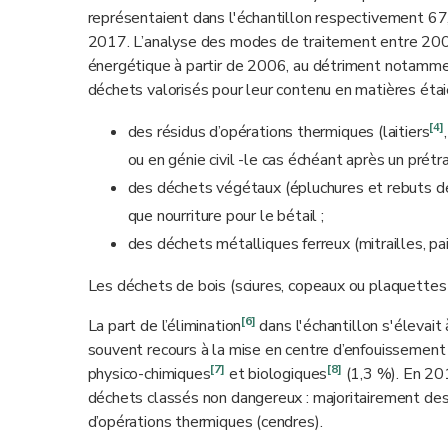
représentaient dans l'échantillon respectivement 6
2017. L’analyse des modes de traitement entre 2000 e
énergétique à partir de 2006, au détriment notamment
déchets valorisés pour leur contenu en matières étai
[4]
des résidus d’opérations thermiques (laitiers
ou en génie civil -le cas échéant après un prétr
des déchets végétaux (épluchures et rebuts de
que nourriture pour le bétail ;
des déchets métalliques ferreux (mitrailles, pa
Les déchets de bois (sciures, copeaux ou plaquettes 
[6]
La part de l’élimination
dans l'échantillon s'élevai
souvent recours à la mise en centre d’enfouissement
[7]
[8]
physico-chimiques
et biologiques
(1,3 %). En 20
déchets classés non dangereux : majoritairement d
d’opérations thermiques (cendres).