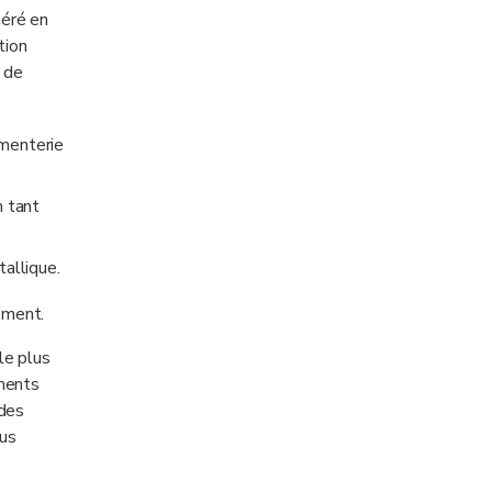
géré en
tion
x de
imenterie
n tant
tallique.
ement.
le plus
ements
 des
dus