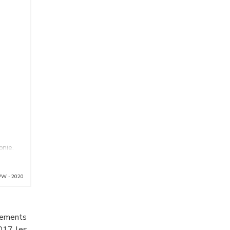
onie.
PW - 2020
ssements
2017, les