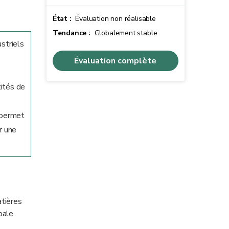
État :
Évaluation non réalisable
Tendance :
Globalement stable
striels
Évaluation complète
tités de
, permet
r une
atières
pale