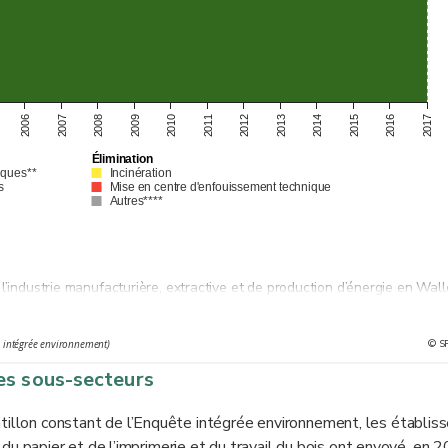
2008
2016
2007
2015
2006
2014
2013
2012
2011
2010
2009
2017
Élimination
iques**
Incinération
s
Mise en centre d'enfouissement technique
Autres****
l’industrie manufacturière, extractive et de production d’énergie en Wall
© S
e intégrée environnement)
d'une opération de valorisation (codes de traitements R11, R12 et R13)
es sous-secteurs
ntillon constant de l’Enquête intégrée environnement, les établi
e, du papier et de l’imprimerie et du travail du bois ont envoyé, en 