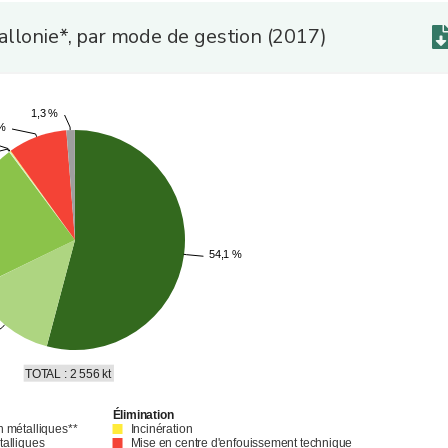
allonie*, par mode de gestion (2017)
1,3 %
1,3 %
 %
 %
54,1 %
54,1 %
TOTAL : 2 556 kt
Élimination
n métalliques**
Incinération
talliques
Mise en centre d'enfouissement technique