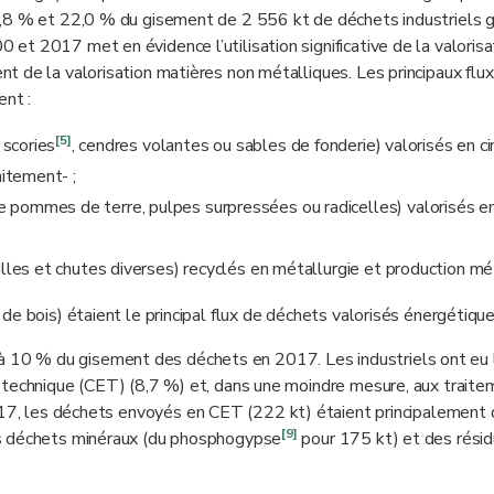
7,8 % et 22,0 % du gisement de 2 556 kt de déchets industriels 
t 2017 met en évidence l’utilisation significative de la valorisa
 de la valorisation matières non métalliques. Les principaux flu
ent :
[5]
, scories
, cendres volantes ou sables de fonderie) valorisés en c
aitement- ;
 pommes de terre, pulpes surpressées ou radicelles) valorisés e
illes et chutes diverses) recyclés en métallurgie et production mé
de bois) étaient le principal flux de déchets valorisés énergétiqu
t à 10 % du gisement des déchets en 2017. Les industriels ont eu 
 technique (CET) (8,7 %) et, dans une moindre mesure, aux trait
17, les déchets envoyés en CET (222 kt) étaient principalement
[9]
es déchets minéraux (du phosphogypse
pour 175 kt) et des rési