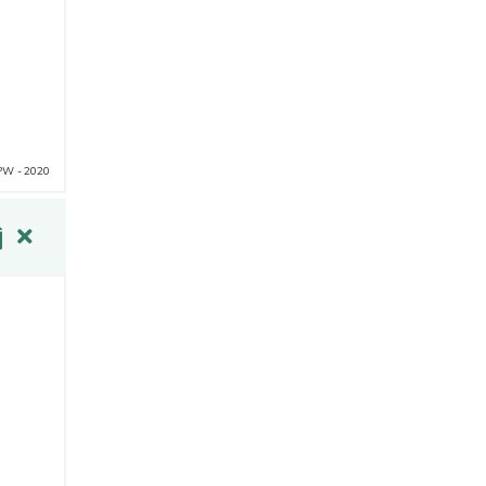
onie.
PW - 2020