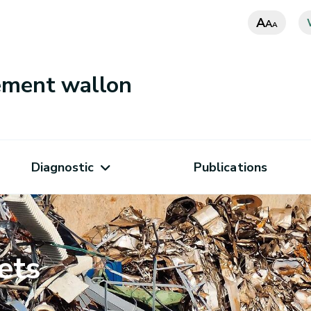
A
A
A
nement wallon
Diagnostic
Publications
ets