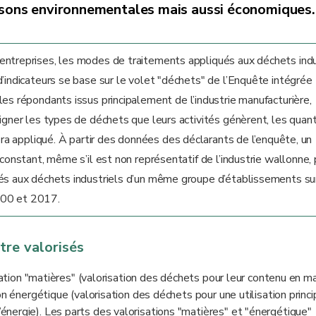
raisons environnementales mais aussi économiques.
entreprises, les modes de traitements appliqués aux déchets indu
’indicateurs se base sur le volet "déchets" de l’Enquête intégrée
les répondants issus principalement de l’industrie manufacturière,
igner les types de déchets que leurs activités génèrent, les quan
era appliqué. À partir des données des déclarants de l’enquête, un
 constant, même s’il est non représentatif de l’industrie wallonne
ués aux déchets industriels d’un même groupe d’établissements su
000 et 2017.
tre valorisés
ation "matières" (valorisation des déchets pour leur contenu en m
on énergétique (valorisation des déchets pour une utilisation princi
nergie). Les parts des valorisations "matières" et "énergétique"