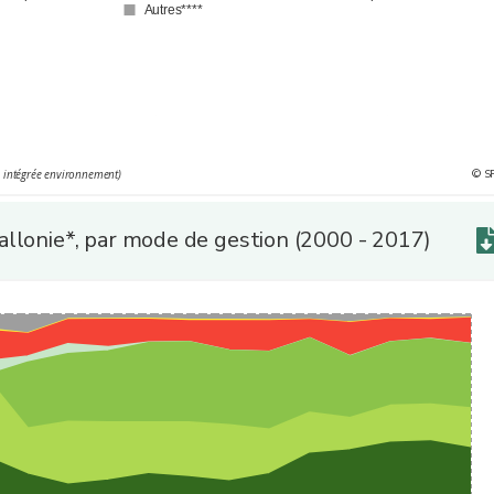
Autres****
l’industrie manufacturière, extractive et de production d’énergie en Wall
© S
e intégrée environnement)
'une opération de valorisation (codes de traitement R11, R12 et R13)
allonie*, par mode de gestion (2000 - 2017)