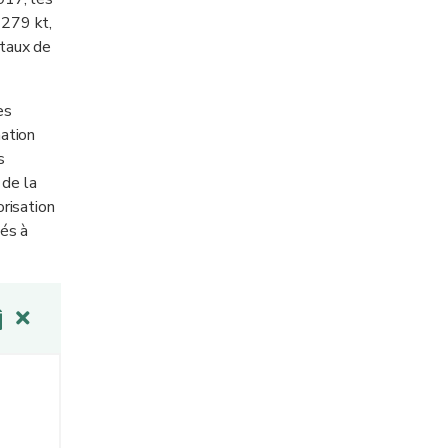
 279 kt,
 taux de
es
nation
s
 de la
risation
és à