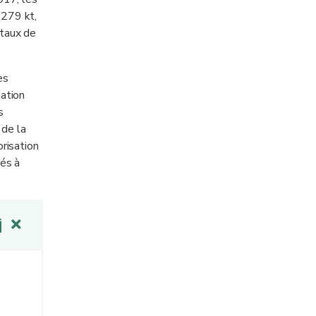
 279 kt,
 taux de
es
nation
s
 de la
risation
és à