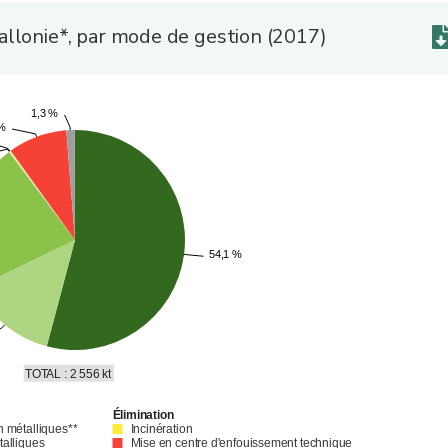
allonie*, par mode de gestion (2017)
1,3 %
1,3 %
 %
 %
54,1 %
54,1 %
TOTAL : 2 556 kt
Élimination
n métalliques**
Incinération
talliques
Mise en centre d'enfouissement technique