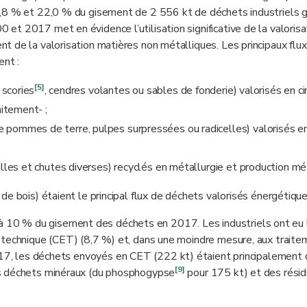
7,8 % et 22,0 % du gisement de 2 556 kt de déchets industriels 
t 2017 met en évidence l’utilisation significative de la valorisa
 de la valorisation matières non métalliques. Les principaux flu
ent :
[5]
, scories
, cendres volantes ou sables de fonderie) valorisés en c
aitement- ;
 pommes de terre, pulpes surpressées ou radicelles) valorisés e
illes et chutes diverses) recyclés en métallurgie et production mé
de bois) étaient le principal flux de déchets valorisés énergétiqu
t à 10 % du gisement des déchets en 2017. Les industriels ont eu 
 technique (CET) (8,7 %) et, dans une moindre mesure, aux trait
17, les déchets envoyés en CET (222 kt) étaient principalement
[9]
es déchets minéraux (du phosphogypse
pour 175 kt) et des rési