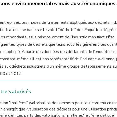
raisons environnementales mais aussi économiques.
entreprises, les modes de traitements appliqués aux déchets indu
’indicateurs se base sur le volet "déchets" de l’Enquête intégrée
les répondants issus principalement de l’industrie manufacturière,
igner les types de déchets que leurs activités génèrent, les quan
era appliqué. À partir des données des déclarants de l’enquête, un
 constant, même s’il est non représentatif de l’industrie wallonne
ués aux déchets industriels d’un même groupe d’établissements su
000 et 2017.
tre valorisés
ation "matières" (valorisation des déchets pour leur contenu en m
on énergétique (valorisation des déchets pour une utilisation princi
nergie). Les parts des valorisations "matières" et "énergétique"