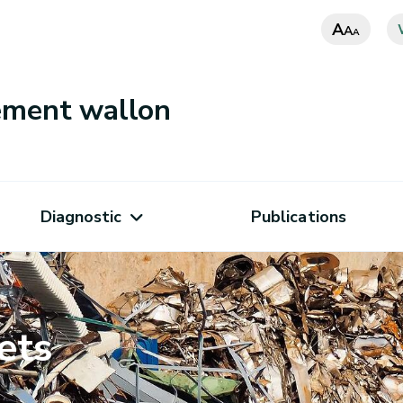
A
A
A
nement wallon
Diagnostic
Publications
ets