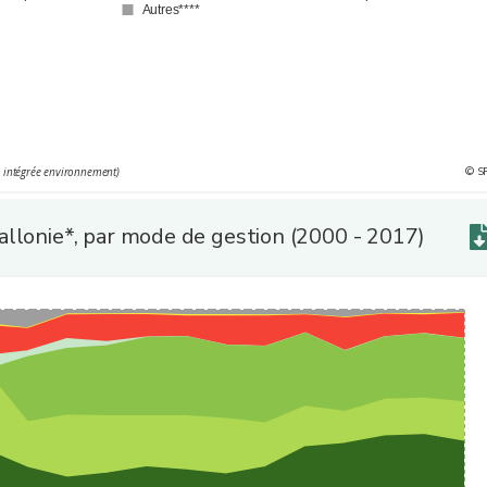
Autres****
l’industrie manufacturière, extractive et de production d’énergie en Wall
© S
e intégrée environnement)
'une opération de valorisation (codes de traitement R11, R12 et R13)
allonie*, par mode de gestion (2000 - 2017)