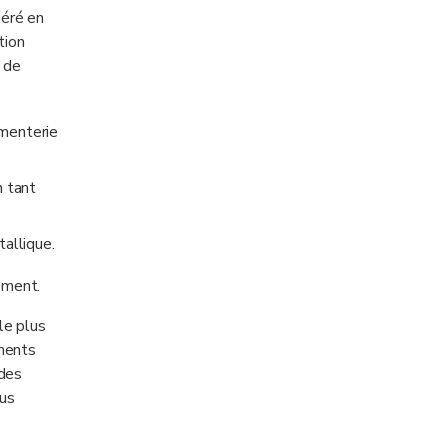
géré en
tion
x de
imenterie
n tant
tallique.
ement.
le plus
ements
 des
dus