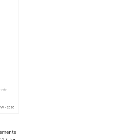
onie.
PW - 2020
ssements
2017, les