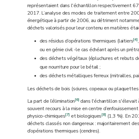
représentaient dans l'échantillon respectivement 6
2017. L’analyse des modes de traitement entre 2000 e
énergétique à partir de 2006, au détriment notamment
déchets valorisés pour leur contenu en matières étai
[4]
des résidus d’opérations thermiques (laitiers
ou en génie civil -le cas échéant après un prétr
des déchets végétaux (épluchures et rebuts de
que nourriture pour le bétail ;
des déchets métalliques ferreux (mitrailles, pa
Les déchets de bois (sciures, copeaux ou plaquettes 
[6]
La part de l’élimination
dans l'échantillon s'élevai
souvent recours à la mise en centre d’enfouissement
[7]
[8]
physico-chimiques
et biologiques
(1,3 %). En 20
déchets classés non dangereux : majoritairement d
d’opérations thermiques (cendres).