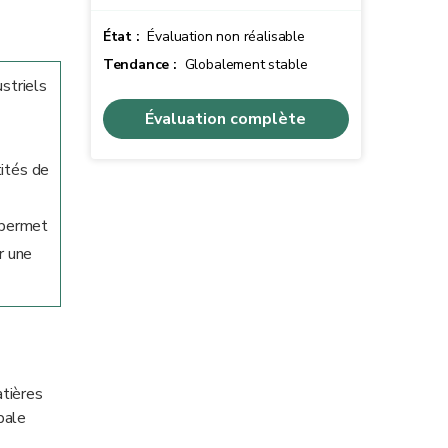
État :
Évaluation non réalisable
Tendance :
Globalement stable
striels
Évaluation complète
tités de
, permet
r une
atières
pale