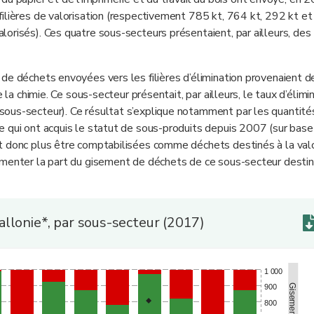
ilières de valorisation (respectivement 785 kt, 764 kt, 292 kt et
orisés). Ces quatre sous-secteurs présentaient, par ailleurs, des
de déchets envoyées vers les filières d’élimination provenaient d
 la chimie. Ce sous-secteur présentait, par ailleurs, le taux d’élimi
sous-secteur). Ce résultat s’explique notamment par les quantité
 qui ont acquis le statut de sous-produits depuis 2007 (sur base
t donc plus être comptabilisées comme déchets destinés à la valo
gmenter la part du gisement de déchets de ce sous-secteur destin
llonie*, par sous-secteur (2017)
1 000
900
800