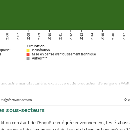
2008
2016
2007
2015
2006
2014
2013
2012
2011
2010
2009
2017
Élimination
iques**
Incinération
s
Mise en centre d'enfouissement technique
Autres****
l’industrie manufacturière, extractive et de production d’énergie en Wall
© S
e intégrée environnement)
d'une opération de valorisation (codes de traitements R11, R12 et R13)
es sous-secteurs
ntillon constant de l’Enquête intégrée environnement, les établi
e, du papier et de l’imprimerie et du travail du bois ont envoyé, en 