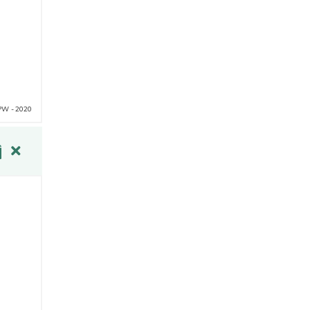
onie.
PW - 2020