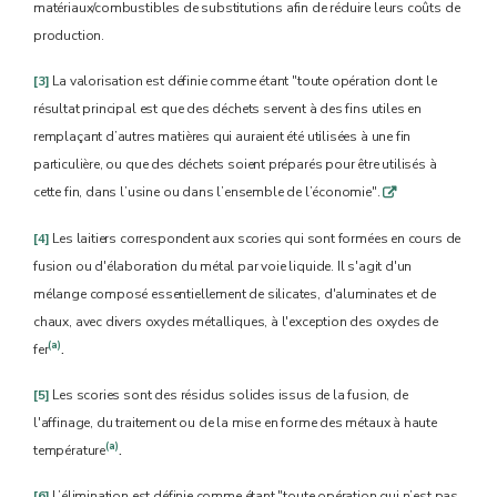
matériaux/combustibles de substitutions afin de réduire leurs coûts de
production.
[3]
La valorisation est définie comme étant "toute opération dont le
résultat principal est que des déchets servent à des fins utiles en
remplaçant d’autres matières qui auraient été utilisées à une fin
particulière, ou que des déchets soient préparés pour être utilisés à
cette fin, dans l’usine ou dans l’ensemble de l’économie".
q
[4]
Les laitiers correspondent aux scories qui sont formées en cours de
fusion ou d'élaboration du métal par voie liquide. Il s'agit d'un
mélange composé essentiellement de silicates, d'aluminates et de
chaux, avec divers oxydes métalliques, à l'exception des oxydes de
.
(a)
fer
[5]
Les scories sont des résidus solides issus de la fusion, de
l'affinage, du traitement ou de la mise en forme des métaux à haute
.
(a)
température
[6]
L’élimination est définie comme étant "toute opération qui n’est pas