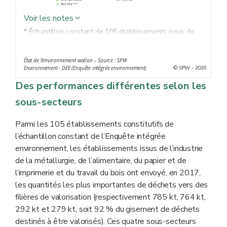
Voir les notes
* Échantillon constant de 105 établissements issus de
l’industrie manufacturière, extractive et de production
d’énergie en Wallonie. Échantillon non représentatif de
État de l’environnement wallon – Source : SPW
l’industrie wallonne
© SPW - 2020
Environnement - DEE (Enquête intégrée environnement)
** Valorisation minérale, organique…
Des performances différentes selon les
*** Utilisation de déchets résiduels obtenus à partir
sous-secteurs
d'une opération de valorisation (codes de traitements
R11, R12 et R13)
Parmi les 105 établissements constitutifs de
**** Traitements physico-chimiques, biologiques…
l’échantillon constant de l’Enquête intégrée
environnement, les établissements issus de l’industrie
de la métallurgie, de l’alimentaire, du papier et de
l’imprimerie et du travail du bois ont envoyé, en 2017,
les quantités les plus importantes de déchets vers des
filières de valorisation (respectivement 785 kt, 764 kt,
292 kt et 279 kt, soit 92 % du gisement de déchets
destinés à être valorisés). Ces quatre sous-secteurs