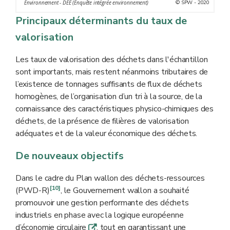
l’industrie wallonne
© SPW - 2020
Environnement - DEE (Enquête intégrée environnement)
n = nombre d’établissements repris dans l'échantillon
Principaux déterminants du taux de
constant et non représentatif
valorisation
Les taux de valorisation des déchets dans l'échantillon
sont importants, mais restent néanmoins tributaires de
l’existence de tonnages suffisants de flux de déchets
homogènes, de l’organisation d’un tri à la source, de la
connaissance des caractéristiques physico-chimiques des
déchets, de la présence de filières de valorisation
adéquates et de la valeur économique des déchets.
De nouveaux objectifs
Dans le cadre du Plan wallon des déchets-ressources
[10]
(PWD-R)
, le Gouvernement wallon a souhaité
promouvoir une gestion performante des déchets
industriels en phase avec la logique européenne
d’économie circulaire
, tout en garantissant une
q