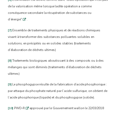
de la valorisation même lorsque ladite opération a comme
conséquence secondaire la récupération de substances ou
d’énergie"
.
q
[7]
Ensemble de traitements physiques et de réactions chimiques
visant à transformer des substances polluantes solubles en
solutions, en précipités ou en solides stables (traitements
d’élaboration de déchets ultimes)
[8]
Traitements biologiques aboutissant à des composés ou à des
mélanges qui sont éliminés (traitements d’élaboration de déchets
ultimes)
[9]
Le phosphogypse résulte de la fabrication d’acide phosphorique :
par attaque du phosphate naturel par l’acide sulfurique, on obtient de
l’acide phosphorique (liquide) et du phosphogypse (solide).
[10]
PWD-R
approuvé par le Gouvernement wallon le 22/03/2018
q