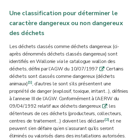
Une classification pour déterminer le
caractère dangereux ou non dangereux
des déchets
Les déchets classés comme déchets dangereux (ci-
après dénommés déchets classés dangereux) sont
identifiés en Wallonie
via
le catalogue wallon des
déchets, défini par l’AGW du 10/07/1997
. Certains
q
déchets sont classés comme dangereux (déchets
[1]
animaux)
, d’autres le sont s’ils présentent une
propriété de danger (explosif, toxique, irritant…), définies
à l’annexe III de l’AGW. Conformément à l’AERW du
09/04/1992 relatif aux déchets dangereux
, les
q
détenteurs de ces déchets (producteurs, collecteurs,
[2]
centres de traitement…) doivent les déclarer
et ne
peuvent s’en défaire qu’en s’assurant qu’ils seront
éliminés ou valorisés dans des installations autorisées.