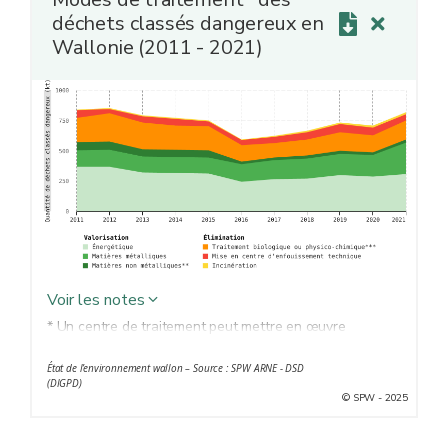
déchets classés dangereux en
Wallonie (2011 - 2021)
Voir les notes
* Un centre de traitement peut mettre en œuvre
plusieurs modes de traitement, dont seul le principal est
État de l’environnement wallon – Source : SPW ARNE - DSD
repris dans les statistiques.
(DIGPD)
** Récupération, régénération, recyclage de matières
© SPW - 2025
minérales…
*** Évaporation, séchage, calcination...