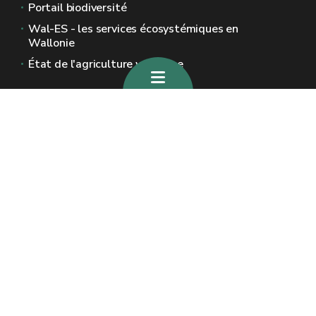
Portail biodiversité
Wal-ES - les services écosystémiques en
Wallonie
État de l'agriculture wallonne
Sites généraux de la Wallonie
Wallonie.be
Gouvernement wallon
Service public de Wallonie
Wallex
Géoportail
Jobs
Nous contacter