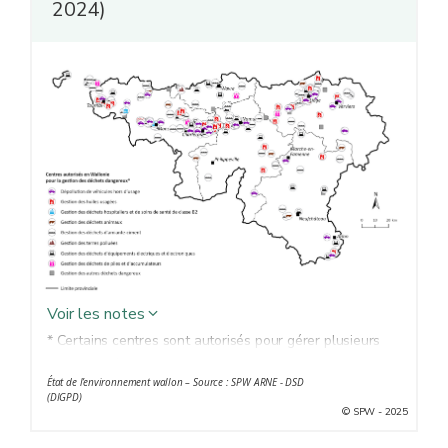
2024)
Voir les notes
* Certains centres sont autorisés pour gérer plusieurs
types de déchets.
État de l’environnement wallon – Source : SPW ARNE - DSD
(DIGPD)
© SPW - 2025