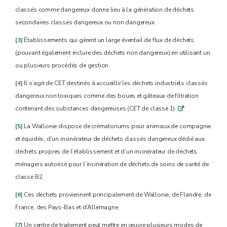
classés comme dangereux donne lieu à la génération de déchets
secondaires classés dangereux ou non dangereux.
[3]
Établissements qui gèrent un large éventail de flux de déchets
(pouvant également inclure des déchets non dangereux) en utilisant un
ou plusieurs procédés de gestion.
[4]
Il s’agit de CET destinés à accueillir les déchets industriels classés
dangereux non toxiques comme des boues et gâteaux de filtration
contenant des substances dangereuses (CET de classe 1).
q
[5]
La Wallonie dispose de crématoriums pour animaux de compagnie
et équidés, d’un incinérateur de déchets classés dangereux dédié aux
déchets propres de l’établissement et d’un incinérateur de déchets
ménagers autorisé pour l’incinération de déchets de soins de santé de
classe B2.
[6]
Ces déchets proviennent principalement de Wallonie, de Flandre, de
France, des Pays-Bas et d’Allemagne.
[7]
Un centre de traitement peut mettre en œuvre plusieurs modes de