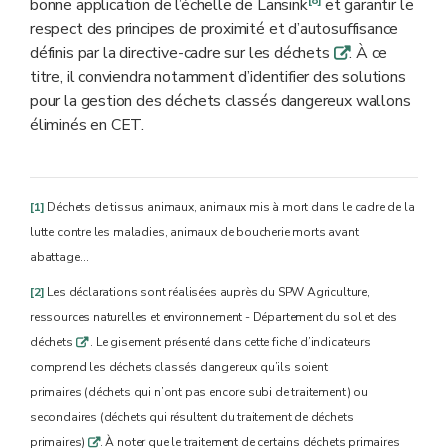
[8]
bonne application de l’échelle de Lansink
et garantir le
respect des principes de proximité et d’autosuffisance
définis par la directive-cadre sur les déchets
. À ce
q
titre, il conviendra notamment d’identifier des solutions
pour la gestion des déchets classés dangereux wallons
éliminés en CET.
[1]
Déchets de tissus animaux, animaux mis à mort dans le cadre de la
lutte contre les maladies, animaux de boucherie morts avant
abattage…
[2]
Les déclarations sont réalisées auprès du SPW Agriculture,
ressources naturelles et environnement - Département du sol et des
déchets
. Le gisement présenté dans cette fiche d’indicateurs
q
comprend les déchets classés dangereux qu’ils soient
primaires
(déchets qui n’ont pas encore subi de traitement) ou
secondaires (déchets qui résultent du traitement de déchets
primaires)
. À noter que le traitement de certains déchets primaires
q