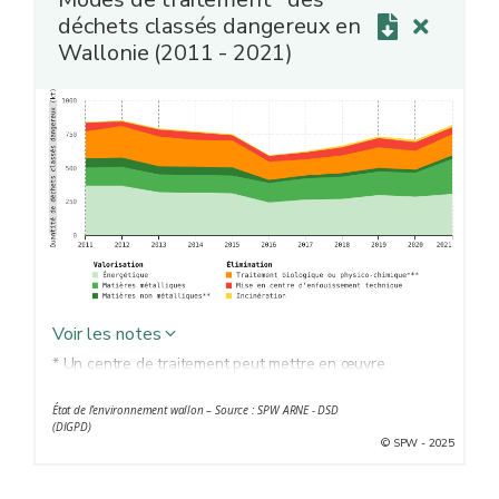
déchets classés dangereux en
Wallonie (2011 - 2021)
Voir les notes
* Un centre de traitement peut mettre en œuvre
plusieurs modes de traitement, dont seul le principal est
État de l’environnement wallon – Source : SPW ARNE - DSD
repris dans les statistiques.
(DIGPD)
** Récupération, régénération, recyclage de matières
© SPW - 2025
minérales…
*** Évaporation, séchage, calcination...