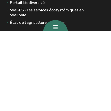
Portail biodiversité
Wal-ES - les services écosystémiques en
Wallonie
État de l'agriculture wallonne
Sites généraux de la Wallonie
Wallonie.be
Gouvernement wallon
Service public de Wallonie
Wallex
Géoportail
Jobs
Nous contacter