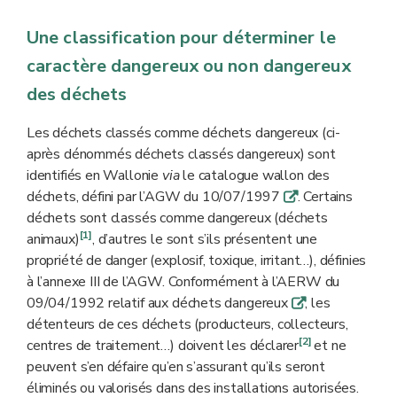
Une classification pour déterminer le
caractère dangereux ou non dangereux
des déchets
Les déchets classés comme déchets dangereux (ci-
après dénommés déchets classés dangereux) sont
identifiés en Wallonie
via
le catalogue wallon des
déchets, défini par l’AGW du 10/07/1997
. Certains
q
déchets sont classés comme dangereux (déchets
[1]
animaux)
, d’autres le sont s’ils présentent une
propriété de danger (explosif, toxique, irritant…), définies
à l’annexe III de l’AGW. Conformément à l’AERW du
09/04/1992 relatif aux déchets dangereux
, les
q
détenteurs de ces déchets (producteurs, collecteurs,
[2]
centres de traitement…) doivent les déclarer
et ne
peuvent s’en défaire qu’en s’assurant qu’ils seront
éliminés ou valorisés dans des installations autorisées.