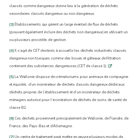
classés comme dangereux donne lieu à la génération de déchets
secondaires classés dangereux ou non dangereux.
[3]
Établissements qui gèrent un large éventail de flux de déchets
(pouvant également inclure des déchets non dangereux) en utilisant un
ou plusieurs procédés de gestion.
[4]
Il s’agit de CET destinés à accueillir les déchets industriels classés
dangereux non toxiques comme des boues et gâteaux de filtration
contenant des substances dangereuses (CET de classe 1).
q
[5]
La Wallonie dispose de crématoriums pour animaux de compagnie
et équidés, d’un incinérateur de déchets classés dangereux dédié aux
déchets propres de l’établissement et d’un incinérateur de déchets
ménagers autorisé pour l’incinération de déchets de soins de santé de
classe B2.
[6]
Ces déchets proviennent principalement de Wallonie, de Flandre, de
France, des Pays-Bas et d’Allemagne.
[7]
Un centre de traitement peut mettre en œuvre plusieurs modes de