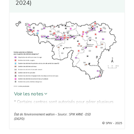
2024)
Voir les notes
* Certains centres sont autorisés pour gérer plusieurs
types de déchets.
État de l’environnement wallon – Source : SPW ARNE - DSD
(DIGPD)
© SPW - 2025