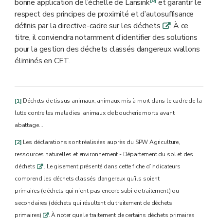
[8]
bonne application de l’échelle de Lansink
et garantir le
respect des principes de proximité et d’autosuffisance
définis par la directive-cadre sur les déchets
. À ce
q
titre, il conviendra notamment d’identifier des solutions
pour la gestion des déchets classés dangereux wallons
éliminés en CET.
[1]
Déchets de tissus animaux, animaux mis à mort dans le cadre de la
lutte contre les maladies, animaux de boucherie morts avant
abattage…
[2]
Les déclarations sont réalisées auprès du SPW Agriculture,
ressources naturelles et environnement - Département du sol et des
déchets
. Le gisement présenté dans cette fiche d’indicateurs
q
comprend les déchets classés dangereux qu’ils soient
primaires
(déchets qui n’ont pas encore subi de traitement) ou
secondaires (déchets qui résultent du traitement de déchets
primaires)
. À noter que le traitement de certains déchets primaires
q