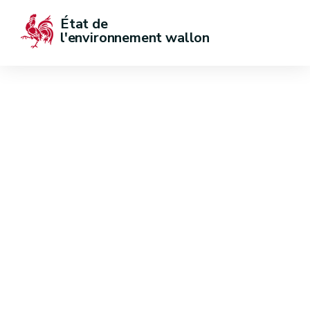
État de  
l'environnement wallon
Transferts
transfrontières de
déchets
Dernière mise à jour : 29 juin 2020