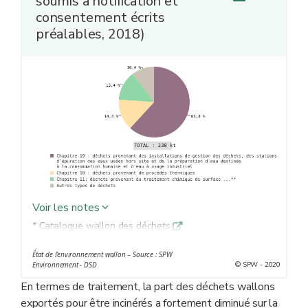
soumis à notification et
consentement écrits
préalables, 2018)
Voir les notes
* Catalogue wallon des déchets
q
** Déchets provenant du traitement chimique de surface
État de l’environnement wallon – Source : SPW
et du revêtement des métaux et autres matériaux, et de
© SPW - 2020
Environnement - DSD
l'hydrométallurgie des métaux non ferreux
En termes de traitement, la part des déchets wallons
exportés pour être incinérés a fortement diminué sur la