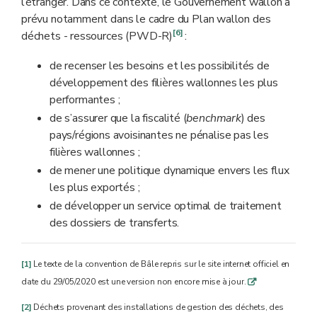
l’étranger. Dans ce contexte, le Gouvernement wallon a
prévu notamment dans le cadre du Plan wallon des
[6]
déchets - ressources (PWD-R)
:
de recenser les besoins et les possibilités de
développement des filières wallonnes les plus
performantes ;
de s’assurer que la fiscalité (
benchmark
) des
pays/régions avoisinantes ne pénalise pas les
filières wallonnes ;
de mener une politique dynamique envers les flux
les plus exportés ;
de développer un service optimal de traitement
des dossiers de transferts.
[1]
Le texte de la convention de Bâle repris sur le site internet officiel en
date du 29/05/2020 est une version non encore mise à jour.
q
[2]
Déchets provenant des installations de gestion des déchets, des