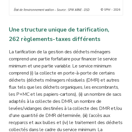
commune en divisant l’ensemble des recettes
liées à la
© SPW - 2026
État de l’environnement wallon – Source : SPW ARNE - DSD
gestion des déchets ménagers par l’ensemble des
dépenses concernées.
** Les communes de Geer, de Lens et de Mons n’ont pas
Une structure unique de tarification,
transmis leurs informations au SPW ARNE dans les
262 règlements-taxes différents
délais requis.
La tarification de la gestion des déchets ménagers
comprend une partie forfaitaire pour financer le service
minimum et une partie variable. Le service minimum
comprend (i) la collecte en porte-à-porte de certains
déchets (déchets ménagers résiduels (DMR) et autres
flux tels que les déchets organiques, les encombrants,
les P+MC et les papiers-cartons), (ii) un nombre de sacs
adaptés à la collecte des DMR, un nombre de
levées/vidanges destinées à la collecte des DMR et/ou
d'une quantité de DMR déterminée, (iii) l’accès aux
recyparcs et aux bulles et (iv) le traitement des déchets
collectés dans le cadre du service minimum.
La