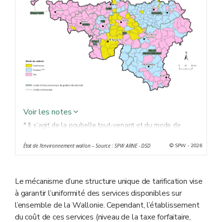
Voir les notes
* Il s’agit de la poubelle tout-venant et du mode de
collecte principal utilisé sur le territoire communal.
© SPW - 2026
État de l’environnement wallon – Source : SPW ARNE - DSD
** Pour les communes de Geer, de Lens et de Mons, le
mode de collecte repris sur la carte est celui de 2023
car ces dernières n’ont pas transmis leurs informations
Le mécanisme d’une structure unique de tarification vise
au SPW ARNE dans les délais requis.
à garantir l’uniformité des services disponibles sur
*** Le duobac permet la collecte sélective des déchets
l’ensemble de la Wallonie. Cependant, l’établissement
ménagers résiduels et des déchets organiques.
du coût de ces services (niveau de la taxe forfaitaire,