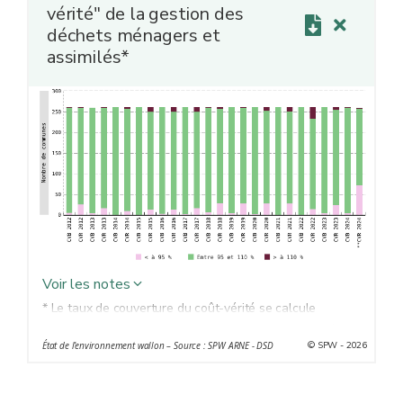
vérité" de la gestion des
déchets ménagers et
assimilés*
Voir les notes
* Le taux de couverture du coût-vérité se calcule
annuellement en divisant l’ensemble des recettes liées à
© SPW - 2026
État de l’environnement wallon – Source : SPW ARNE - DSD
la gestion des déchets ménagers par l’ensemble des
dépenses concernées. Ce calcul est effectué d'abord
sur base des budgets (coût-vérité dit prévisionnel, CVB)