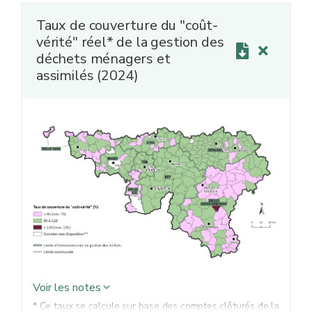
puis sur base des comptes clôturés de la commune
Taux de couverture du "coût-
(coût-vérité dit réel, CVR).
vérité" réel* de la gestion des
** Les communes de Geer, de Lens et de Mons n’ont pas
déchets ménagers et
transmis leurs informations au SPW ARNE dans les
assimilés (2024)
délais requis.
Voir les notes
* Ce taux se calcule sur base des comptes clôturés de la