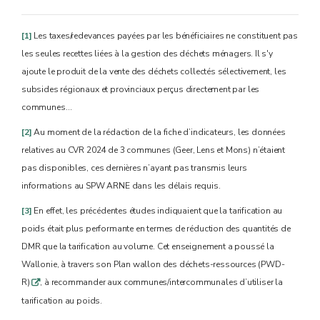
[1]
Les taxes/redevances payées par les bénéficiaires ne constituent pas
les seules recettes liées à la gestion des déchets ménagers. Il s'y
ajoute le produit de la vente des déchets collectés sélectivement, les
subsides régionaux et provinciaux perçus directement par les
communes…
[2]
Au moment de la rédaction de la fiche d’indicateurs, les données
relatives au CVR 2024 de 3 communes (Geer, Lens et Mons) n’étaient
pas disponibles, ces dernières n’ayant pas transmis leurs
informations au SPW ARNE dans les délais requis.
[3]
En effet, les précédentes études indiquaient que la tarification au
poids était plus performante en termes de réduction des quantités de
DMR que la tarification au volume. Cet enseignement a poussé la
Wallonie, à travers son Plan wallon des déchets-ressources (PWD-
R)
, à recommander aux communes/intercommunales d’utiliser la
q
tarification au poids.