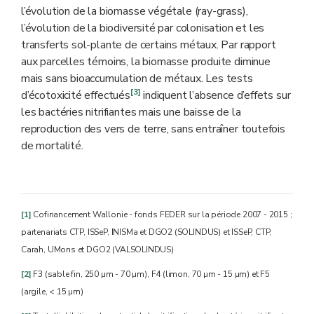
l’évolution de la biomasse végétale (ray-grass),
l’évolution de la biodiversité par colonisation et les
transferts sol-plante de certains métaux. Par rapport
aux parcelles témoins, la biomasse produite diminue
mais sans bioaccumulation de métaux. Les tests
[3]
d’écotoxicité effectués
indiquent l’absence d’effets sur
les bactéries nitrifiantes mais une baisse de la
reproduction des vers de terre, sans entraîner toutefois
de mortalité.
[1]
Cofinancement Wallonie - fonds FEDER sur la période 2007 - 2015 ;
partenariats CTP, ISSeP, INISMa et DGO2 (SOLINDUS) et ISSeP, CTP,
Carah, UMons et DGO2 (VALSOLINDUS)
[2]
F3 (sable fin, 250 µm - 70 µm), F4 (limon, 70 µm - 15 µm) et F5
(argile, < 15 µm)