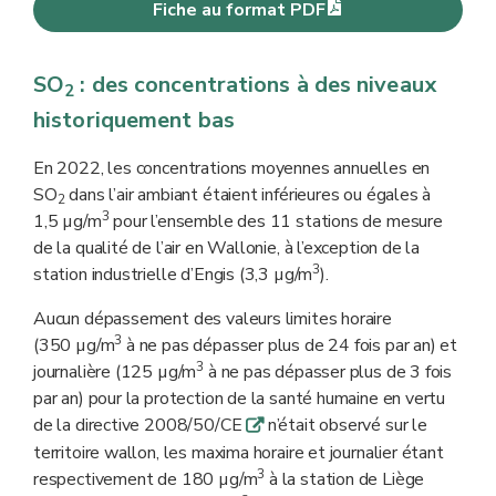
Fiche au format PDF
SO
: des concentrations à des niveaux
2
historiquement bas
En 2022, les concentrations moyennes annuelles en
SO
dans l’air ambiant étaient inférieures ou égales à
2
3
1,5 µg/m
pour l’ensemble des 11 stations de mesure
de la qualité de l’air en Wallonie, à l’exception de la
3
station industrielle d’Engis (3,3 µg/m
).
Aucun dépassement des valeurs limites horaire
3
(350 µg/m
à ne pas dépasser plus de 24 fois par an) et
3
journalière (125 µg/m
à ne pas dépasser plus de 3 fois
par an) pour la protection de la santé humaine en vertu
de la directive 2008/50/CE
n’était observé sur le
q
territoire wallon, les maxima horaire et journalier étant
3
respectivement de 180 µg/m
à la station de Liège