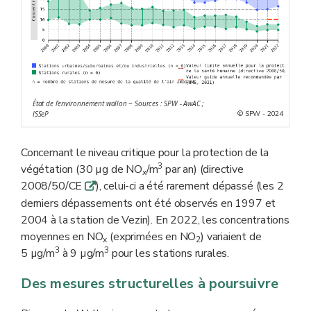
État de l'environnement wallon − Sources : SPW - AwAC ;
© SPW - 2024
ISSeP
Concernant le niveau critique pour la protection de la
3
végétation (30 µg de NO
/m
par an) (directive
x
2008/50/CE
), celui-ci a été rarement dépassé (les 2
q
derniers dépassements ont été observés en 1997 et
2004 à la station de Vezin). En 2022, les concentrations
moyennes en NO
(exprimées en NO
) variaient de
x
2
3
3
5 µg/m
à 9 µg/m
pour les stations rurales.
Des mesures structurelles à poursuivre