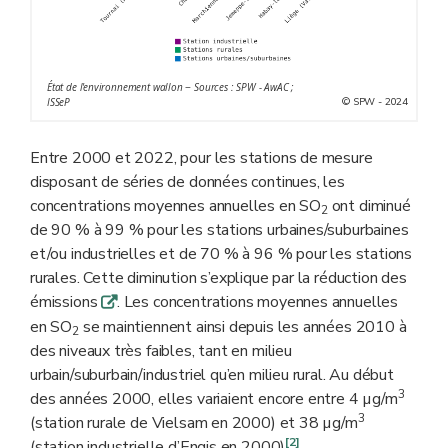
État de l'environnement wallon − Sources : SPW - AwAC ;
© SPW - 2024
ISSeP
Entre 2000 et 2022, pour les stations de mesure
disposant de séries de données continues, les
concentrations moyennes annuelles en SO
ont diminué
2
de 90 % à 99 % pour les stations urbaines/suburbaines
et/ou industrielles et de 70 % à 96 % pour les stations
rurales. Cette diminution s’explique par la réduction des
émissions
. Les concentrations moyennes annuelles
q
en SO
se maintiennent ainsi depuis les années 2010 à
2
des niveaux très faibles, tant en milieu
urbain/suburbain/industriel qu’en milieu rural. Au début
3
des années 2000, elles variaient encore entre 4 µg/m
3
(station rurale de Vielsam en 2000) et 38 µg/m
[2]
(station industrielle d’Engis en 2000)
.