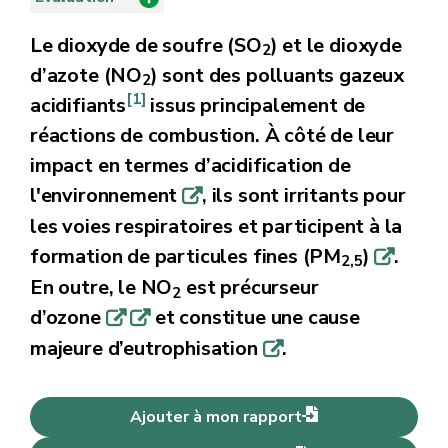
Le dioxyde de soufre (SO
) et le dioxyde
2
d’azote (NO
) sont des polluants gazeux
2
[1]
acidifiants
issus principalement de
réactions de combustion. À côté de leur
impact en termes d’acidification de
l'environnement
, ils sont irritants pour
q
les voies respiratoires et participent à la
formation de particules fines (PM
)
.
q
2,5
En outre, le NO
est précurseur
2
d’ozone
et constitue une cause
q
q
majeure d’eutrophisation
.
q
Ajouter à mon rapport