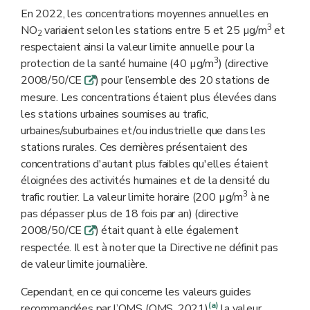
En 2022, les concentrations moyennes annuelles en
3
NO
variaient selon les stations entre 5 et 25 µg/m
et
2
respectaient ainsi la valeur limite annuelle pour la
3
protection de la santé humaine (40 µg/m
) (directive
2008/50/CE
) pour l’ensemble des 20 stations de
q
mesure. Les concentrations étaient plus élevées dans
les stations urbaines soumises au trafic,
urbaines/suburbaines et/ou industrielle que dans les
stations rurales. Ces dernières présentaient des
concentrations d'autant plus faibles qu'elles étaient
éloignées des activités humaines et de la densité du
3
trafic routier. La valeur limite horaire (200 µg/m
à ne
pas dépasser plus de 18 fois par an) (directive
2008/50/CE
) était quant à elle également
q
respectée. Il est à noter que la Directive ne définit pas
de valeur limite journalière.
Cependant, en ce qui concerne les valeurs guides
(a)
recommandées par l’OMS (OMS, 2021)
la valeur