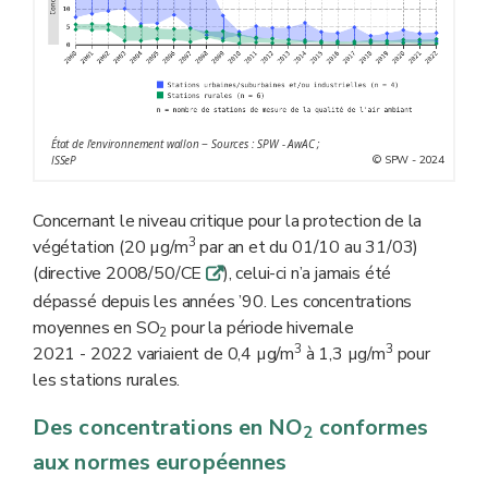
État de l'environnement wallon − Sources : SPW - AwAC ;
© SPW - 2024
ISSeP
Concernant le niveau critique pour la protection de la
3
végétation (20 µg/m
par an et du 01/10 au 31/03)
(directive 2008/50/CE
), celui-ci n’a jamais été
q
dépassé depuis les années ’90. Les concentrations
moyennes en SO
pour la période hivernale
2
3
3
2021 - 2022 variaient de 0,4 µg/m
à 1,3 µg/m
pour
les stations rurales.
Des concentrations en NO
conformes
2
aux normes européennes