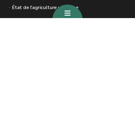
État de l'agriculture wallonne
Sites généraux de la Wallonie
Wallonie.be
Gouvernement wallon
Service public de Wallonie
Wallex
Géoportail
Jobs
Nous contacter