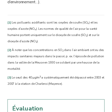
d’environnement…).
[1]
Les polluants acidifiants sont les oxydes de soufre (SO
) et les
x
oxydes d’azote (NO
). Les normes de qualité de l’air pour la santé
x
humaine portent uniquement sur le dioxyde de soufre (SO
) et sur le
2
dioxyde d’azote (NO
).
2
[2]
À noter que les concentrations en SO
dans l’air ambiant ont eu des
2
impacts sanitaires majeurs dans le passé, p. ex. l'épisode de pollution
dans la vallée de la Meuse en 1930 se soldant par une hausse de la
mortalité.
3
[3]
Le seuil des 40 µg/m
a systématiquement été dépassé entre 2003 et
2007 à la station de Charleroi (Mayence).
Évaluation