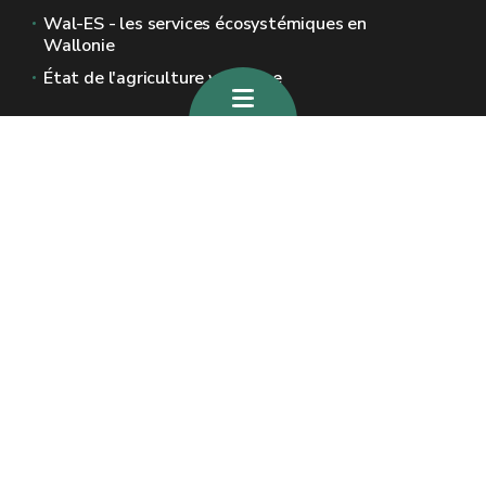
Wal-ES - les services écosystémiques en
Wallonie
État de l'agriculture wallonne
Sites généraux de la Wallonie
Wallonie.be
Gouvernement wallon
Service public de Wallonie
Wallex
Géoportail
Jobs
Nous contacter