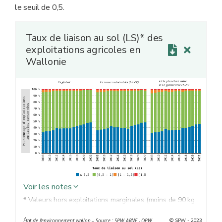
le seuil de 0,5.
Taux de liaison au sol (LS)* des
exploitations agricoles en
Wallonie
Voir les notes
* Valeurs hors exploitations marginales (moins de 90 kg
d'azote organique produit et importé) et hors
© SPW - 2023
État de l'environnement wallon – Source : SPW ARNE - OPW