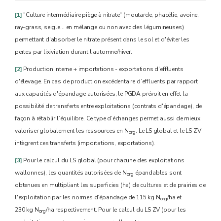
[1]
"Culture intermédiaire piège à nitrate" (moutarde, phacélie, avoine,
ray-grass, seigle… en mélange ou non avec des légumineuses)
permettant d'absorber le nitrate présent dans le sol et d'éviter les
pertes par lixiviation durant l'automne/hiver.
[2]
Production interne + importations - exportations d'effluents
d'élevage. En cas de production excédentaire d’effluents par rapport
aux capacités d'épandage autorisées, le PGDA prévoit en effet la
possibilité de transferts entre exploitations (contrats d'épandage), de
façon à rétablir l’équilibre. Ce type d’échanges permet aussi de mieux
valoriser globalement les ressources en N
. Le LS global et le LS ZV
org
intègrent ces transferts (importations, exportations).
[3]
Pour le calcul du LS global (pour chacune des exploitations
wallonnes), les quantités autorisées de N
épandables sont
org
obtenues en multipliant les superficies (ha) de cultures et de prairies de
l'exploitation par les normes d’épandage de 115 kg N
/ha et
org
230 kg N
/ha respectivement. Pour le calcul du LS ZV (pour les
org