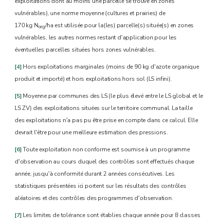
exploitations dont au moins une parcelle se trouve en zones
vulnérables), une norme moyenne (cultures et prairies) de
170 kg N
/ha est utilisée pour la(les) parcelle(s) située(s) en zones
org
vulnérables, les autres normes restant d'application pour les
éventuelles parcelles situées hors zones vulnérables.
[4]
Hors exploitations marginales (moins de 90 kg d'azote organique
produit et importé) et hors exploitations hors sol (LS infini).
[5]
Moyenne par communes des LS (le plus élevé entre le LS global et le
LS ZV) des exploitations situées sur le territoire communal. La taille
des exploitations n'a pas pu être prise en compte dans ce calcul. Elle
devrait l'être pour une meilleure estimation des pressions.
[6]
Toute exploitation non conforme est soumise à un programme
d'observation au cours duquel des contrôles sont effectués chaque
année, jusqu'à conformité durant 2 années consécutives. Les
statistiques présentées ici portent sur les résultats des contrôles
aléatoires et des contrôles des programmes d'observation.
[7]
Les limites de tolérance sont établies chaque année pour 8 classes