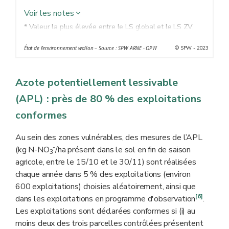
Voir les notes
* Valeur la plus élevée entre le LS global et le LS ZV,
hors exploitations marginales (moins de 90 kg d'azote
© SPW - 2023
État de l'environnement wallon – Source : SPW ARNE - OPW
organique produit et importé) et hors exploitations hors
sol (LS infini). La taille des exploitations n'est pas
considérée dans le calcul de la moyenne.
Azote potentiellement lessivable
(APL) : près de 80 % des exploitations
conformes
Au sein des zones vulnérables, des mesures de l’APL
-
(kg N-NO
/ha présent dans le sol en fin de saison
3
agricole, entre le 15/10 et le 30/11) sont réalisées
chaque année dans 5 % des exploitations (environ
600 exploitations) choisies aléatoirement, ainsi que
[6]
dans les exploitations en programme d'observation
.
Les exploitations sont déclarées conformes si (i) au
moins deux des trois parcelles contrôlées présentent