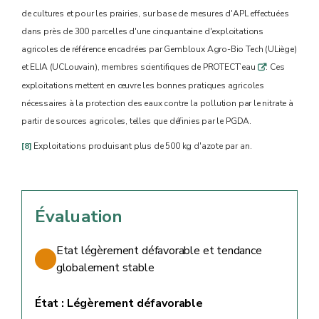
de cultures et pour les prairies, sur base de mesures d'APL effectuées
dans près de 300 parcelles d'une cinquantaine d'exploitations
agricoles de référence encadrées par Gembloux Agro-Bio Tech (ULiège)
et ELIA (UCLouvain), membres scientifiques de PROTECT’eau
. Ces
q
exploitations mettent en œuvre les bonnes pratiques agricoles
nécessaires à la protection des eaux contre la pollution par le nitrate à
partir de sources agricoles, telles que définies par le PGDA.
[8]
Exploitations produisant plus de 500 kg d'azote par an.
Évaluation
Etat légèrement défavorable et tendance
globalement stable
État :
Légèrement défavorable