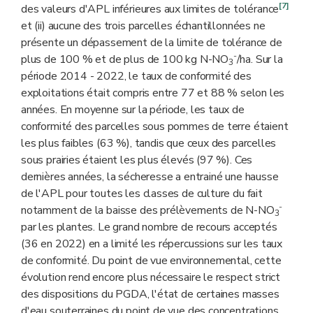
[7]
des valeurs d'APL inférieures aux limites de tolérance
et (ii) aucune des trois parcelles échantillonnées ne
présente un dépassement de la limite de tolérance de
-
plus de 100 % et de plus de 100 kg N-NO
/ha. Sur la
3
période 2014 - 2022, le taux de conformité des
exploitations était compris entre 77 et 88 % selon les
années. En moyenne sur la période, les taux de
conformité des parcelles sous pommes de terre étaient
les plus faibles (63 %), tandis que ceux des parcelles
sous prairies étaient les plus élevés (97 %). Ces
dernières années, la sécheresse a entrainé une hausse
de l'APL pour toutes les classes de culture du fait
-
notamment de la baisse des prélèvements de N-NO
3
par les plantes. Le grand nombre de recours acceptés
(36 en 2022) en a limité les répercussions sur les taux
de conformité. Du point de vue environnemental, cette
évolution rend encore plus nécessaire le respect strict
des dispositions du PGDA, l'état de certaines masses
d'eau souterraines du point de vue des concentrations